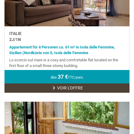
ITALIE
2
J/
1
N
Appartement für 4 Personen ca. 61 m² in Isola delle Femmine,
Sizilien (Nordküste von S, Isola delle Femmine
Lo scorcio sul mare is a cosy and comfortable flat located on the
first floor of a small three-storey building.
37
€
dès
TTC/pers.
VOIR L'OFFRE