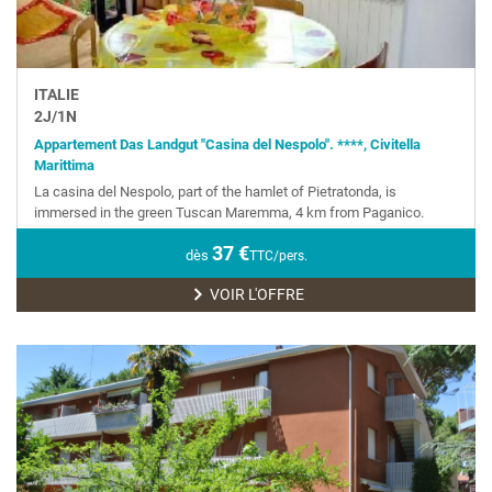
ITALIE
2
J/
1
N
Appartement Das Landgut "Casina del Nespolo". ****, Civitella
Marittima
La casina del Nespolo, part of the hamlet of Pietratonda, is
immersed in the green Tuscan Maremma, 4 km from Paganico.
37
€
dès
TTC/pers.
VOIR L'OFFRE