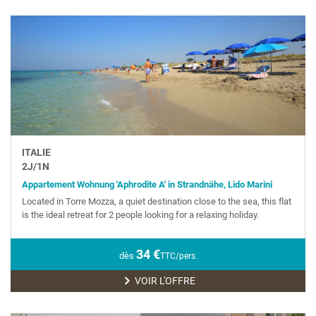
ITALIE
2
J/
1
N
Appartement Wohnung 'Aphrodite A' in Strandnähe, Lido Marini
Located in Torre Mozza, a quiet destination close to the sea, this flat
is the ideal retreat for 2 people looking for a relaxing holiday.
34
€
dès
TTC/pers.
VOIR L'OFFRE