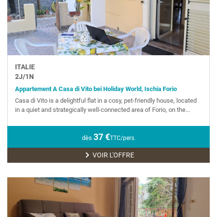
ITALIE
2
J/
1
N
Appartement A Casa di Vito bei Holiday World, Ischia Forio
Casa di Vito is a delightful flat in a cosy, pet-friendly house, located
in a quiet and strategically well-connected area of Forio, on the...
37
€
dès
TTC/pers.
VOIR L'OFFRE