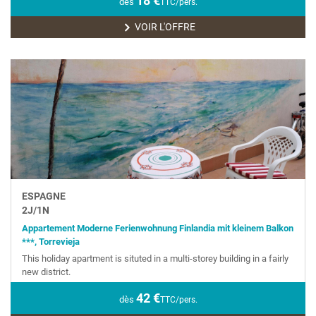
18
€
dès
TTC/pers.
VOIR L'OFFRE
ESPAGNE
2
J/
1
N
Appartement Moderne Ferienwohnung Finlandia mit kleinem Balkon
***, Torrevieja
This holiday apartment is situted in a multi-storey building in a fairly
new district.
42
€
dès
TTC/pers.