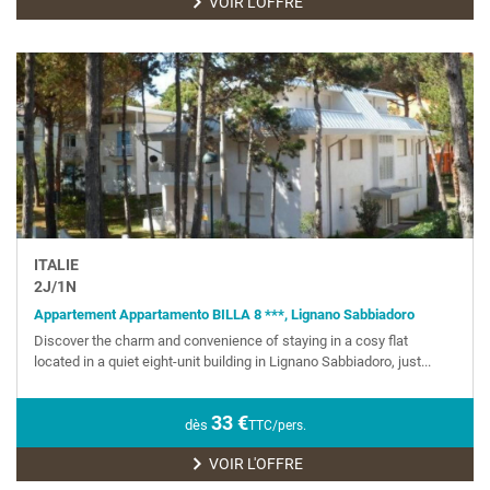
VOIR L'OFFRE
ITALIE
2
J/
1
N
Appartement Appartamento BILLA 8 ***, Lignano Sabbiadoro
Discover the charm and convenience of staying in a cosy flat
located in a quiet eight-unit building in Lignano Sabbiadoro, just...
33
€
dès
TTC/pers.
VOIR L'OFFRE