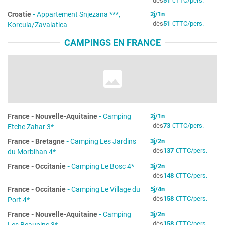
dès
51
€
TTC/pers.
Croatie
-
Appartement Snjezana ***,
2
j/
1
n
dès
51
€
TTC/pers.
Korcula/Zavalatica
CAMPINGS EN FRANCE
France
-
Nouvelle-Aquitaine
-
Camping
2
j/
1
n
dès
73
€
TTC/pers.
Etche Zahar 3*
France
-
Bretagne
-
Camping Les Jardins
3
j/
2
n
dès
137
€
TTC/pers.
du Morbihan 4*
France
-
Occitanie
-
Camping Le Bosc 4*
3
j/
2
n
dès
148
€
TTC/pers.
France
-
Occitanie
-
Camping Le Village du
5
j/
4
n
dès
158
€
TTC/pers.
Port 4*
France
-
Nouvelle-Aquitaine
-
Camping
3
j/
2
n
dès
158
€
TTC/pers.