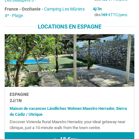
Les Beaupins 3*
France
-
Occitanie
-
Camping Les Mûriers
4
j/
3
n
dès
169
€
TTC/pers.
4* - Plage
LOCATIONS EN ESPAGNE
ESPAGNE
2
J/
1
N
Maison de vacances Ländliches Wohnen Maestro Herrador, Sierra
de Cádiz / Ubrique
Discover Vivienda Rural Maestro Herrador, your ideal getaway near
Ubrique, just a 10-minute walk from the town centre.