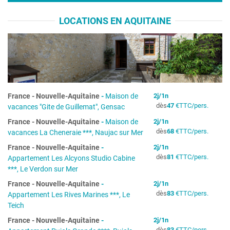
LOCATIONS EN AQUITAINE
France
-
Nouvelle-Aquitaine
-
Maison de
2
j/
1
n
dès
47
€
TTC/pers.
vacances "Gite de Guillemat", Gensac
France
-
Nouvelle-Aquitaine
-
Maison de
2
j/
1
n
dès
68
€
TTC/pers.
vacances La Cheneraie ***, Naujac sur Mer
France
-
Nouvelle-Aquitaine
-
2
j/
1
n
dès
81
€
TTC/pers.
Appartement Les Alcyons Studio Cabine
***, Le Verdon sur Mer
France
-
Nouvelle-Aquitaine
-
2
j/
1
n
dès
83
€
TTC/pers.
Appartement Les Rives Marines ***, Le
Teich
France
-
Nouvelle-Aquitaine
-
2
j/
1
n
dès
83
€
TTC/pers.