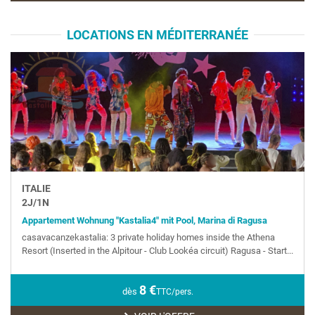
LOCATIONS EN MÉDITERRANÉE
ITALIE
2
J/
1
N
Appartement Wohnung "Kastalia4" mit Pool, Marina di Ragusa
casavacanzekastalia: 3 private holiday homes inside the Athena
Resort (Inserted in the Alpitour - Club Lookéa circuit) Ragusa - Start...
8
€
dès
TTC/pers.