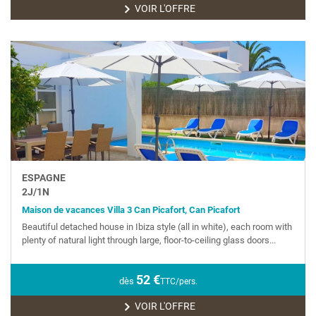
VOIR L'OFFRE
ESPAGNE
2
J/
1
N
Maison de vacances Villa 3 Can Picafort, Can Picafort
Beautiful detached house in Ibiza style (all in white), each room with
plenty of natural light through large, floor-to-ceiling glass doors...
52
€
dès
TTC/pers.
VOIR L'OFFRE