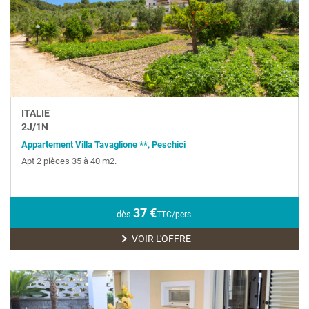
ITALIE
2
J/
1
N
Appartement Villa Tavaglione **, Peschici
Apt 2 pièces 35 à 40 m2.
37
€
dès
TTC/pers.
VOIR L'OFFRE