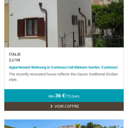
ITALIE
2
J/
1
N
Appartement Wohnung in Custonaci mit Kleinem Garten, Custonaci
The recently renovated house reflects the classic traditional Sicilian
style.
36
€
dès
TTC/pers.
VOIR L'OFFRE