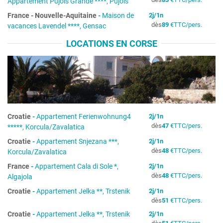
Appartement Pujols Grande ****, Pujols
France
-
Nouvelle-Aquitaine
-
Maison de
2
j/
1
n
dès
89
€
TTC/pers.
vacances Lavendel ****, Gensac
LOCATIONS EN CORSE
Croatie
-
Appartement Ferienwohnung4
2
j/
1
n
dès
47
€
TTC/pers.
*****, Korcula/Zavalatica
Croatie
-
Appartement Snjezana ***,
2
j/
1
n
dès
48
€
TTC/pers.
Korcula/Zavalatica
France
-
Appartement Cala di Sole *,
2
j/
1
n
dès
48
€
TTC/pers.
Algajola
Croatie
-
Appartement Jelka **, Trstenik
2
j/
1
n
dès
51
€
TTC/pers.
Croatie
-
Appartement Jelka **, Trstenik
2
j/
1
n